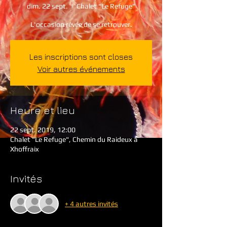
dim. 22 sept.
  |  
Chalet "Le Refuge"
L'occasion rêvée de se retrouver.
Les inscriptions sont closes
Voir autres événements
Heure et lieu
22 sept. 2019, 12:00
Chalet "Le Refuge", Chemin du Raideux à
Xhoffraix
Invités
+ 4 autres invités